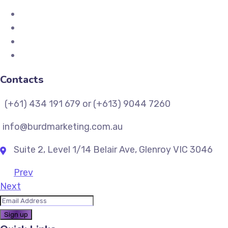
Contacts
(+61) 434 191 679 or (+613) 9044 7260
info@burdmarketing.com.au
Suite 2, Level 1/14 Belair Ave, Glenroy VIC 3046
Prev
Next