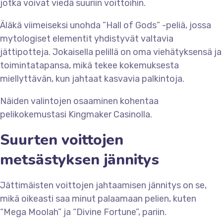
jotka voivat viedä suuriin voittoihin.
Äläkä viimeiseksi unohda ”Hall of Gods” -peliä, jossa
mytologiset elementit yhdistyvät valtavia
jättipotteja. Jokaisella pelillä on oma viehätyksensä ja
toimintatapansa, mikä tekee kokemuksesta
miellyttävän, kun jahtaat kasvavia palkintoja.
Näiden valintojen osaaminen kohentaa
pelikokemustasi Kingmaker Casinolla.
Suurten voittojen
metsästyksen jännitys
Jättimäisten voittojen jahtaamisen jännitys on se,
mikä oikeasti saa minut palaamaan pelien, kuten
“Mega Moolah” ja “Divine Fortune”, pariin.