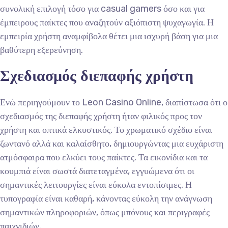
συνολική επιλογή τόσο για casual gamers όσο και για
έμπειρους παίκτες που αναζητούν αξιόπιστη ψυχαγωγία. Η
εμπειρία χρήστη αναμφίβολα θέτει μια ισχυρή βάση για μια
βαθύτερη εξερεύνηση.
Σχεδιασμός διεπαφής χρήστη
Ενώ περιηγούμουν το Leon Casino Online, διαπίστωσα ότι ο
σχεδιασμός της διεπαφής χρήστη ήταν φιλικός προς τον
χρήστη και οπτικά ελκυστικός. Το χρωματικό σχέδιο είναι
ζωντανό αλλά και καλαίσθητο, δημιουργώντας μια ευχάριστη
ατμόσφαιρα που ελκύει τους παίκτες. Τα εικονίδια και τα
κουμπιά είναι σωστά διατεταγμένα, εγγυώμενα ότι οι
σημαντικές λειτουργίες είναι εύκολα εντοπίσιμες. Η
τυπογραφία είναι καθαρή, κάνοντας εύκολη την ανάγνωση
σημαντικών πληροφοριών, όπως μπόνους και περιγραφές
παιχνιδιών.