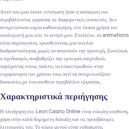
Αυτό που μου έκανε εντύπωση ήταν η απόκριση του
περιβάλλοντος εργασίας σε διαφορετικές συσκευές. Δεν
αντιμετώπισα καμία καθυστέρηση, είτε έκανα χρήση τον
υπολογιστή μου είτε το κινητό μου. Επιπλέον, τα animations
είναι απρόσκοπτα, προσθέτοντας μια πινελιά
διαδραστικότητας χωρίς να αποσπούν την προσοχή. Συνολικά,
ο σχεδιασμός αναβαθμίζει την εμπειρία παιχνιδιού,
παρέχοντας στους παίκτες να επικεντρωθούν στην
ευχαρίστηση του χρόνου τους αντί να αντιμετωπίζουν
δυσκολίες με ένα σύνθετο περιβάλλον εργασίας.
Χαρακτηριστικά περιήγησης
Η πλοήγηση στο Leon Casino Online είναι εύκολη υπόθεση,
χάρη στην καλά δομημένη διάταξη και τις προσβάσιμες
λειτουργίες του. Το κύριο μενού είναι ευδιάκριτο,