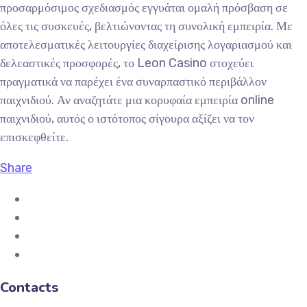
προσαρμόσιμος σχεδιασμός εγγυάται ομαλή πρόσβαση σε
όλες τις συσκευές, βελτιώνοντας τη συνολική εμπειρία. Με
αποτελεσματικές λειτουργίες διαχείρισης λογαριασμού και
δελεαστικές προσφορές, το Leon Casino στοχεύει
πραγματικά να παρέχει ένα συναρπαστικό περιβάλλον
παιχνιδιού. Αν αναζητάτε μια κορυφαία εμπειρία online
παιχνιδιού, αυτός ο ιστότοπος σίγουρα αξίζει να τον
επισκεφθείτε.
Share
Contacts