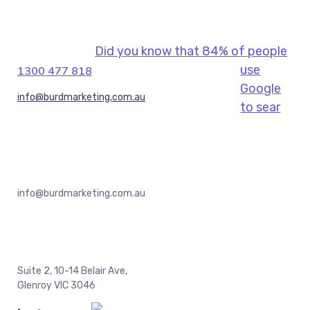
Did you know that 84% of people
use
1300 477 818
Google
info@burdmarketing.com.au
to sear
(+61) 434 191 679, (+613) 9044 7260
info@burdmarketing.com.au
Suite 2, 10-14 Belair Ave,
Glenroy VIC 3046