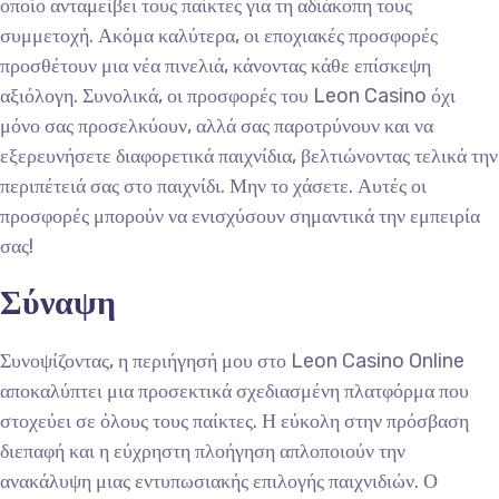
οποίο ανταμείβει τους παίκτες για τη αδιάκοπη τους
συμμετοχή. Ακόμα καλύτερα, οι εποχιακές προσφορές
προσθέτουν μια νέα πινελιά, κάνοντας κάθε επίσκεψη
αξιόλογη. Συνολικά, οι προσφορές του Leon Casino όχι
μόνο σας προσελκύουν, αλλά σας παροτρύνουν και να
εξερευνήσετε διαφορετικά παιχνίδια, βελτιώνοντας τελικά την
περιπέτειά σας στο παιχνίδι. Μην το χάσετε. Αυτές οι
προσφορές μπορούν να ενισχύσουν σημαντικά την εμπειρία
σας!
Σύναψη
Συνοψίζοντας, η περιήγησή μου στο Leon Casino Online
αποκαλύπτει μια προσεκτικά σχεδιασμένη πλατφόρμα που
στοχεύει σε όλους τους παίκτες. Η εύκολη στην πρόσβαση
διεπαφή και η εύχρηστη πλοήγηση απλοποιούν την
ανακάλυψη μιας εντυπωσιακής επιλογής παιχνιδιών. Ο