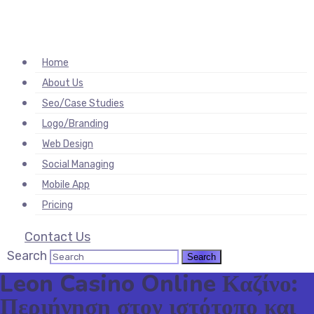
hacklink
Home
About Us
Seo/Case Studies
Logo/Branding
Web Design
Social Managing
Mobile App
Pricing
Contact Us
Search
Leon Casino Online Καζίνο:
Περιήγηση στον ιστότοπο και