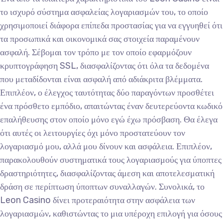
το ισχυρό σύστημα ασφαλείας λογαριασμών του, το οποίο
χρησιμοποιεί διάφορα επίπεδα προστασίας για να εγγυηθεί ότι
τα προσωπικά και οικονομικά σας στοιχεία παραμένουν
ασφαλή. Σέβομαι τον τρόπο με τον οποίο εφαρμόζουν
κρυπτογράφηση SSL, διασφαλίζοντας ότι όλα τα δεδομένα
που μεταδίδονται είναι ασφαλή από αδιάκριτα βλέμματα.
Επιπλέον, ο έλεγχος ταυτότητας δύο παραγόντων προσθέτει
ένα πρόσθετο εμπόδιο, απαιτώντας έναν δευτερεύοντα κωδικό
επαλήθευσης στον οποίο μόνο εγώ έχω πρόσβαση. Θα έλεγα
ότι αυτές οι λειτουργίες όχι μόνο προστατεύουν τον
λογαριασμό μου, αλλά μου δίνουν και ασφάλεια. Επιπλέον,
παρακολουθούν συστηματικά τους λογαριασμούς για ύποπτες
δραστηριότητες, διασφαλίζοντας άμεση και αποτελεσματική
δράση σε περίπτωση ύποπτων συναλλαγών. Συνολικά, το
Leon Casino δίνει προτεραιότητα στην ασφάλεια των
λογαριασμών, καθιστώντας το μια υπέροχη επιλογή για όσους