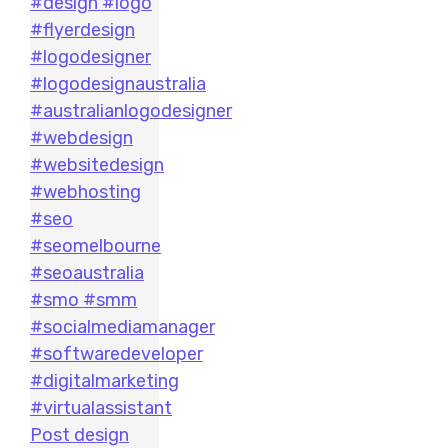
Post design