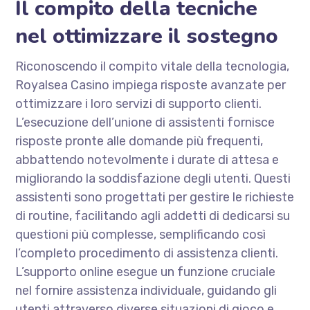
Il compito della tecniche
nel ottimizzare il sostegno
Riconoscendo il compito vitale della tecnologia,
Royalsea Casino impiega risposte avanzate per
ottimizzare i loro servizi di supporto clienti.
L’esecuzione dell’unione di assistenti fornisce
risposte pronte alle domande più frequenti,
abbattendo notevolmente i durate di attesa e
migliorando la soddisfazione degli utenti. Questi
assistenti sono progettati per gestire le richieste
di routine, facilitando agli addetti di dedicarsi su
questioni più complesse, semplificando così
l’completo procedimento di assistenza clienti.
L’supporto online esegue un funzione cruciale
nel fornire assistenza individuale, guidando gli
utenti attraverso diverse situazioni di gioco e