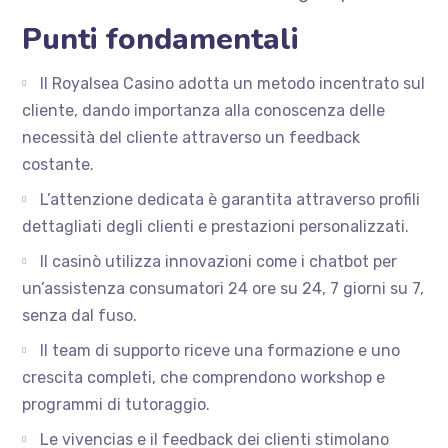
Punti fondamentali
Il Royalsea Casino adotta un metodo incentrato sul
cliente, dando importanza alla conoscenza delle
necessità del cliente attraverso un feedback
costante.
L’attenzione dedicata è garantita attraverso profili
dettagliati degli clienti e prestazioni personalizzati.
Il casinò utilizza innovazioni come i chatbot per
un’assistenza consumatori 24 ore su 24, 7 giorni su 7,
senza dal fuso.
Il team di supporto riceve una formazione e uno
crescita completi, che comprendono workshop e
programmi di tutoraggio.
Le vivencias e il feedback dei clienti stimolano