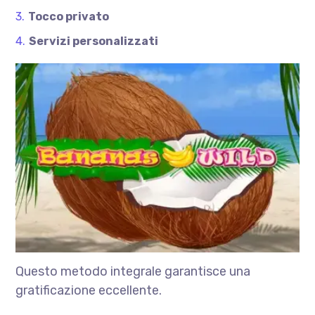
Tocco privato
Servizi personalizzati
Questo metodo integrale garantisce una
gratificazione eccellente.