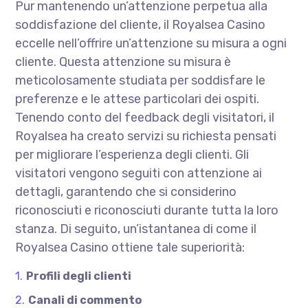
Pur mantenendo un’attenzione perpetua alla
soddisfazione del cliente, il Royalsea Casino
eccelle nell’offrire un’attenzione su misura a ogni
cliente. Questa attenzione su misura è
meticolosamente studiata per soddisfare le
preferenze e le attese particolari dei ospiti.
Tenendo conto del feedback degli visitatori, il
Royalsea ha creato servizi su richiesta pensati
per migliorare l’esperienza degli clienti. Gli
visitatori vengono seguiti con attenzione ai
dettagli, garantendo che si considerino
riconosciuti e riconosciuti durante tutta la loro
stanza. Di seguito, un’istantanea di come il
Royalsea Casino ottiene tale superiorità:
Profili degli clienti
Canali di commento