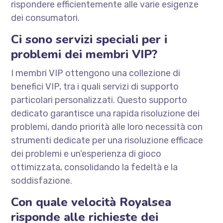
rispondere efficientemente alle varie esigenze
dei consumatori.
Ci sono servizi speciali per i
problemi dei membri VIP?
I membri VIP ottengono una collezione di
benefici VIP, tra i quali servizi di supporto
particolari personalizzati. Questo supporto
dedicato garantisce una rapida risoluzione dei
problemi, dando priorità alle loro necessità con
strumenti dedicate per una risoluzione efficace
dei problemi e un’esperienza di gioco
ottimizzata, consolidando la fedeltà e la
soddisfazione.
Con quale velocità Royalsea
risponde alle richieste dei