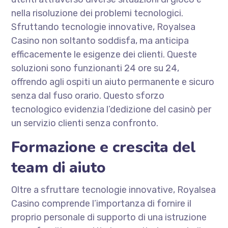
nella risoluzione dei problemi tecnologici.
Sfruttando tecnologie innovative, Royalsea
Casino non soltanto soddisfa, ma anticipa
efficacemente le esigenze dei clienti. Queste
soluzioni sono funzionanti 24 ore su 24,
offrendo agli ospiti un aiuto permanente e sicuro
senza dal fuso orario. Questo sforzo
tecnologico evidenzia l’dedizione del casinò per
un servizio clienti senza confronto.
Formazione e crescita del
team di aiuto
Oltre a sfruttare tecnologie innovative, Royalsea
Casino comprende l’importanza di fornire il
proprio personale di supporto di una istruzione