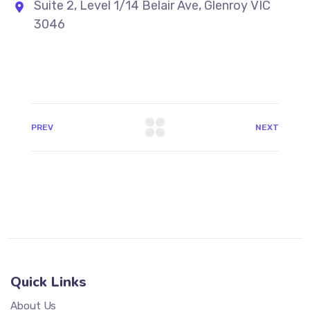
Suite 2, Level 1/14 Belair Ave, Glenroy VIC
3046
PREV
NEXT
Quick Links
About Us