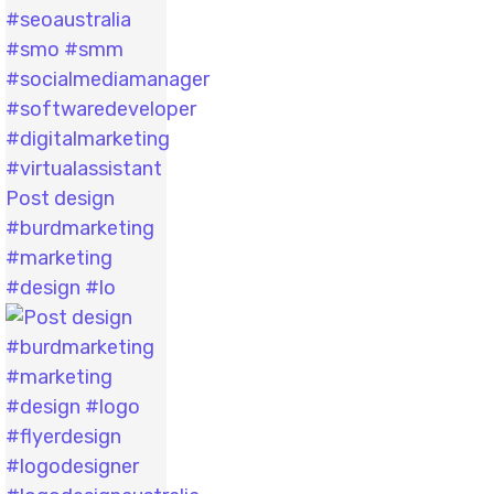
Post design
#burdmarketing
#marketing
#design #lo