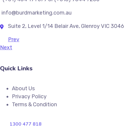
info@burdmarketing.com.au
Suite 2, Level 1/14 Belair Ave, Glenroy VIC 3046
Prev
Next
Quick Links
About Us
Privacy Policy
Terms & Condition
1300 477 818