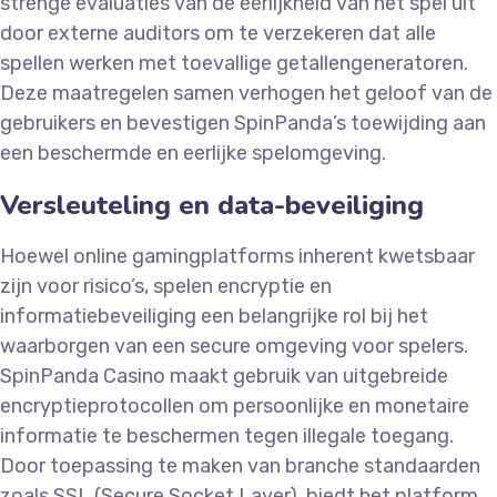
strenge evaluaties van de eerlijkheid van het spel uit
door externe auditors om te verzekeren dat alle
spellen werken met toevallige getallengeneratoren.
Deze maatregelen samen verhogen het geloof van de
gebruikers en bevestigen SpinPanda’s toewijding aan
een beschermde en eerlijke spelomgeving.
Versleuteling en data-beveiliging
Hoewel online gamingplatforms inherent kwetsbaar
zijn voor risico’s, spelen encryptie en
informatiebeveiliging een belangrijke rol bij het
waarborgen van een secure omgeving voor spelers.
SpinPanda Casino maakt gebruik van uitgebreide
encryptieprotocollen om persoonlijke en monetaire
informatie te beschermen tegen illegale toegang.
Door toepassing te maken van branche standaarden
zoals SSL (Secure Socket Layer), biedt het platform