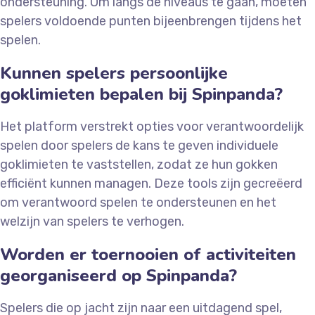
ondersteuning. Om langs de niveaus te gaan, moeten
spelers voldoende punten bijeenbrengen tijdens het
spelen.
Kunnen spelers persoonlijke
goklimieten bepalen bij Spinpanda?
Het platform verstrekt opties voor verantwoordelijk
spelen door spelers de kans te geven individuele
goklimieten te vaststellen, zodat ze hun gokken
efficiënt kunnen managen. Deze tools zijn gecreëerd
om verantwoord spelen te ondersteunen en het
welzijn van spelers te verhogen.
Worden er toernooien of activiteiten
georganiseerd op Spinpanda?
Spelers die op jacht zijn naar een uitdagend spel,