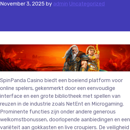
November 3, 2025
by
admin
Uncategorized
SpinPanda Casino biedt een boeiend platform voor
online spelers, gekenmerkt door een eenvoudige
interface en een grote bibliotheek met spellen van
reuzen in de industrie zoals NetEnt en Microgaming.
Prominente functies zijn onder andere generous
welkomstbonussen, doorlopende aanbiedingen en een
variëteit aan gokkasten en live croupiers. De veiligheid