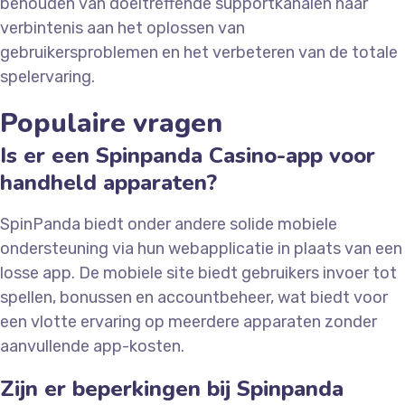
behouden van doeltreffende supportkanalen haar
verbintenis aan het oplossen van
gebruikersproblemen en het verbeteren van de totale
spelervaring.
Populaire vragen
Is er een Spinpanda Casino-app voor
handheld apparaten?
SpinPanda biedt onder andere solide mobiele
ondersteuning via hun webapplicatie in plaats van een
losse app. De mobiele site biedt gebruikers invoer tot
spellen, bonussen en accountbeheer, wat biedt voor
een vlotte ervaring op meerdere apparaten zonder
aanvullende app-kosten.
Zijn er beperkingen bij Spinpanda