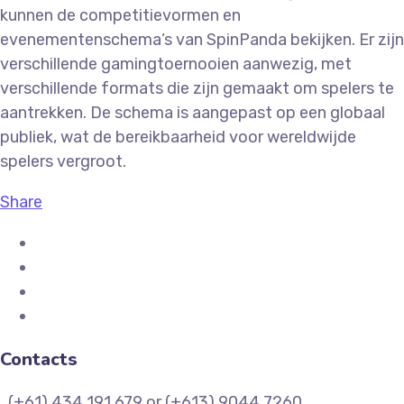
kunnen de competitievormen en
evenementenschema’s van SpinPanda bekijken. Er zijn
verschillende gamingtoernooien aanwezig, met
verschillende formats die zijn gemaakt om spelers te
aantrekken. De schema is aangepast op een globaal
publiek, wat de bereikbaarheid voor wereldwijde
spelers vergroot.
Share
Contacts
(+61) 434 191 679 or (+613) 9044 7260