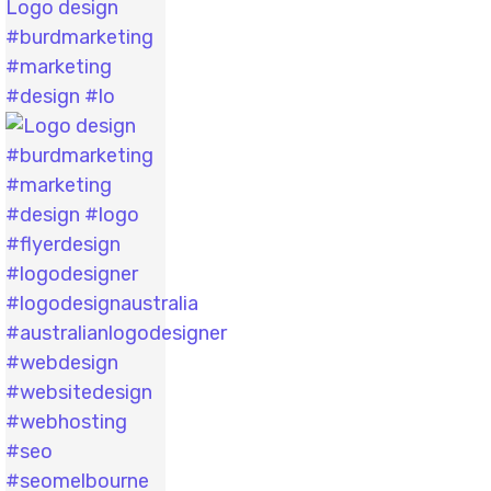
Logo design
#burdmarketing
#marketing
#design #lo