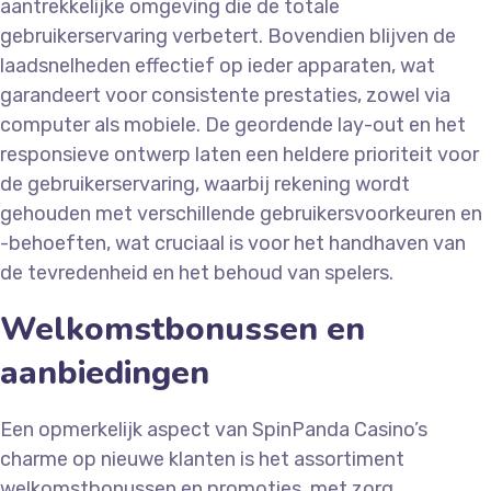
aantrekkelijke omgeving die de totale
gebruikerservaring verbetert. Bovendien blijven de
laadsnelheden effectief op ieder apparaten, wat
garandeert voor consistente prestaties, zowel via
computer als mobiele. De geordende lay-out en het
responsieve ontwerp laten een heldere prioriteit voor
de gebruikerservaring, waarbij rekening wordt
gehouden met verschillende gebruikersvoorkeuren en
-behoeften, wat cruciaal is voor het handhaven van
de tevredenheid en het behoud van spelers.
Welkomstbonussen en
aanbiedingen
Een opmerkelijk aspect van SpinPanda Casino’s
charme op nieuwe klanten is het assortiment
welkomstbonussen en promoties, met zorg