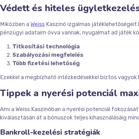
Védett és hiteles ügyletkezelé
Miközben a
Weiss
Kaszinó izgalmas játéklehetőségeit 
pénzügyi adataim óvva vannak, nyugalmat ad játék köz
Titkosítási technológia
Szabályozási megfelelés
Több fizetési lehetőség
Ezekkel a megbízható intézkedésekkel biztos vagyok 
Tippek a nyerési potenciál ma
Ami a Weiss Kaszinóban a nyerési potenciál fokozását i
kiválasztásán át a bónuszok teljes kihasználásáig mi
Bankroll-kezelési stratégiák