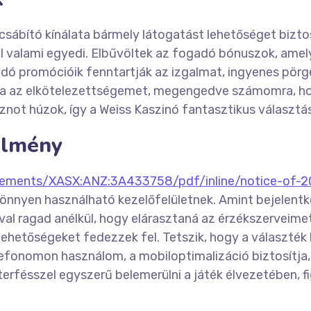
ábító kínálata bármely látogatást lehetőséget biztosí
l valami egyedi. Elbűvöltek az fogadó bónuszok, amely
ndó promócióik fenntartják az izgalmat, ingyenes pörg
zza az elkötelezettségemet, megengedve számomra, ho
ot húzok, így a Weiss Kaszinó fantasztikus választá
élmény
ncements/XASX:ANZ:3A433758/pdf/inline/notice-of-2
 könnyen használható kezelőfelületnek. Amint bejelent
l ragad anélkül, hogy elárasztaná az érzékszerveimet
lehetőségeket fedezzek fel. Tetszik, hogy a választé
elefonomon használom, a mobiloptimalizáció biztosítj
terfésszel egyszerű belemerülni a játék élvezetében, f