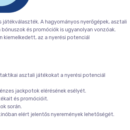
os játékválaszték. A hagyományos nyerőgépek, asztali
 a bónuszok és promóciók is ugyanolyan vonzóak.
kiemelkedett, az a nyerési potenciál
ktikai asztali játékokat a nyerési potenciál
énzes jackpotok elérésének esélyét.
ékait és promócióit.
kok során.
zinóban elért jelentős nyeremények lehetőségét.