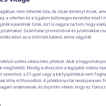
lágában, nem tehetek róla, de olyan élményt érzek, am
 a véletlen és a izgalom különleges keveréke miatt min
áték kalandnak tűnik. Azt is nagyra tartom, hogy esély
jutalmakat. Számtalan promócióval és jutalmakkal csa
ülés lehet az a örömteli kaland, amire vágytál!
endkívül széles választékú játékok. Akár a hagyományo
ek megfelelőt. Mindig is élveztem a legújabb videós n
át szereted, a 21-gyel vagy a kártyajátékkal nem fogha
ak létre otthonodból. A játékkönyvtár rendszeresen fri
agam unalmasnak, és őszintén vélem, hogy ez fokozza 
k