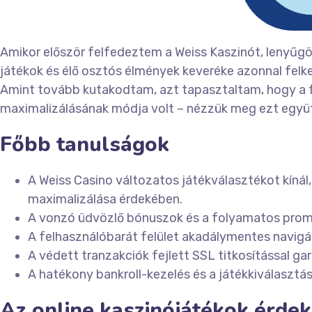
Amikor először felfedeztem a Weiss Kaszinót, lenyűgö
játékok és élő osztós élmények keveréke azonnal felk
Amint tovább kutakodtam, azt tapasztaltam, hogy a fe
maximalizálásának módja volt – nézzük meg ezt együt
Főbb tanulságok
A Weiss Casino változatos játékválasztékot kínál
maximalizálása érdekében.
A vonzó üdvözlő bónuszok és a folyamatos promó
A felhasználóbarát felület akadálymentes navigác
A védett tranzakciók fejlett SSL titkosítással ga
A hatékony bankroll-kezelés és a játékkiválasztá
Az online kaszinójátékok érdek