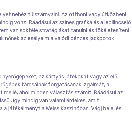
elyet nehéz túlszárnyalni. Az otthoni vagy útközbeni
dig vonz. Ráadásul az színes grafika és a lebilincselő
em van sokféle stratégiákat tanulni és tökéletesíteni
k nőnek az esélyeim a valódi pénzes jackpotok
s nyerőgépeket, az kártyás játékokat vagy az élő
yerőgépek tárcsáinak forgatásának izgalmát, a
t mellé, ahol minden választás számít. Ráadásul az
ssül, így mindig van valami érdekes, amit
a játékélményt a Weiss Kaszinóban. Vágj bele, és