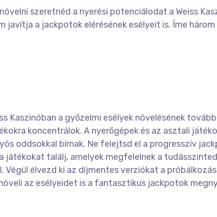
övelni szeretnéd a nyerési potenciálodat a Weiss Kas
 javítja a jackpotok elérésének esélyeit is. Íme háro
Weiss Kaszinóban a győzelmi esélyek növelésének tovább
ékokra koncentrálok. A nyerőgépek és az asztali játék
ös oddsokkal bírnak. Ne felejtsd el a progresszív jac
 a játékokat találj, amelyek megfelelnek a tudásszint
 Végül élvezd ki az díjmentes verziókat a próbálkozásh
öveli az esélyeidet is a fantasztikus jackpotok megny