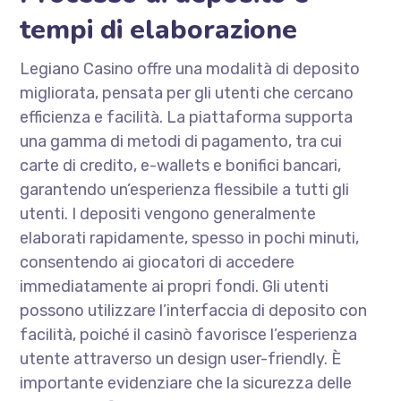
tempi di elaborazione
Legiano Casino offre una modalità di deposito
migliorata, pensata per gli utenti che cercano
efficienza e facilità. La piattaforma supporta
una gamma di metodi di pagamento, tra cui
carte di credito, e-wallets e bonifici bancari,
garantendo un’esperienza flessibile a tutti gli
utenti. I depositi vengono generalmente
elaborati rapidamente, spesso in pochi minuti,
consentendo ai giocatori di accedere
immediatamente ai propri fondi. Gli utenti
possono utilizzare l’interfaccia di deposito con
facilità, poiché il casinò favorisce l’esperienza
utente attraverso un design user-friendly. È
importante evidenziare che la sicurezza delle