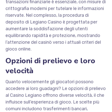
transazioni finanziarie è essenziale, con misure di
crittografia moderni per tutelare le informazioni
riservate. Nel complesso, la procedura di
deposito di Legiano Casino è progettata per
aumentare la soddisfazione degli utenti
equilibrando rapidità e protezione, mostrando
l’attenzione del casinò verso i attuali criteri del
gioco online.
Opzioni di prelievo e loro
velocità
Quanto velocemente gli giocatori possono
accedere ai loro guadagni? Le opzioni di prelievo
al Casino Legiano offrono diverse velocità, il che
influisce sull’esperienza di gioco. Le scelte più
comuni includono trasferimenti bancari,