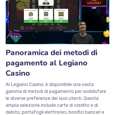
Panoramica dei metodi di
pagamento al Legiano
Casino
Al Legiano Casino, è disponibile una vasta
gamma di metodi di pagamento per soddisfare
le diverse preferenze dei suoi utenti. Questa
ampia selezione include carte di credito e di
debito, portafogli elettronici, bonifici bancari e