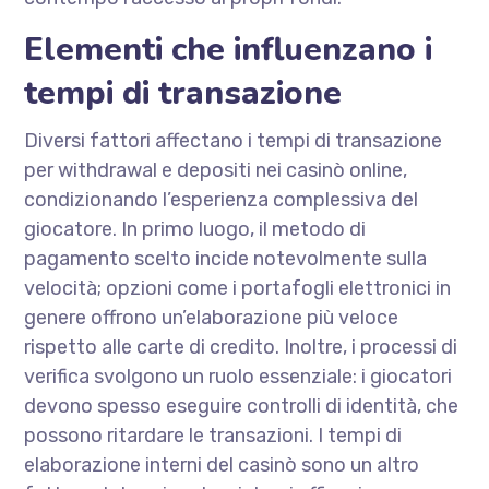
Elementi che influenzano i
tempi di transazione
Diversi fattori affectano i tempi di transazione
per withdrawal e depositi nei casinò online,
condizionando l’esperienza complessiva del
giocatore. In primo luogo, il metodo di
pagamento scelto incide notevolmente sulla
velocità; opzioni come i portafogli elettronici in
genere offrono un’elaborazione più veloce
rispetto alle carte di credito. Inoltre, i processi di
verifica svolgono un ruolo essenziale: i giocatori
devono spesso eseguire controlli di identità, che
possono ritardare le transazioni. I tempi di
elaborazione interni del casinò sono un altro