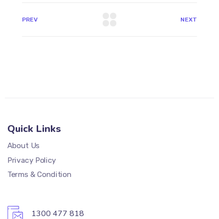
PREV
NEXT
Quick Links
About Us
Privacy Policy
Terms & Condition
1300 477 818