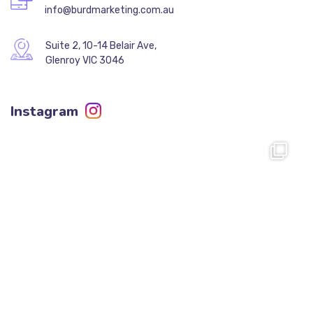
info@burdmarketing.com.au
Suite 2, 10-14 Belair Ave,
Glenroy VIC 3046
Instagram