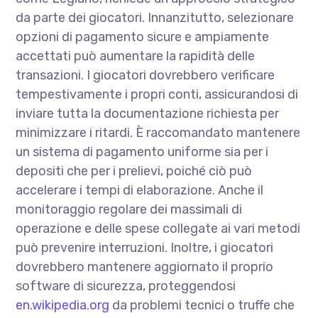
da parte dei giocatori. Innanzitutto, selezionare
opzioni di pagamento sicure e ampiamente
accettati può aumentare la rapidità delle
transazioni. I giocatori dovrebbero verificare
tempestivamente i propri conti, assicurandosi di
inviare tutta la documentazione richiesta per
minimizzare i ritardi. È raccomandato mantenere
un sistema di pagamento uniforme sia per i
depositi che per i prelievi, poiché ciò può
accelerare i tempi di elaborazione. Anche il
monitoraggio regolare dei massimali di
operazione e delle spese collegate ai vari metodi
può prevenire interruzioni. Inoltre, i giocatori
dovrebbero mantenere aggiornato il proprio
software di sicurezza, proteggendosi
en.wikipedia.org
da problemi tecnici o truffe che