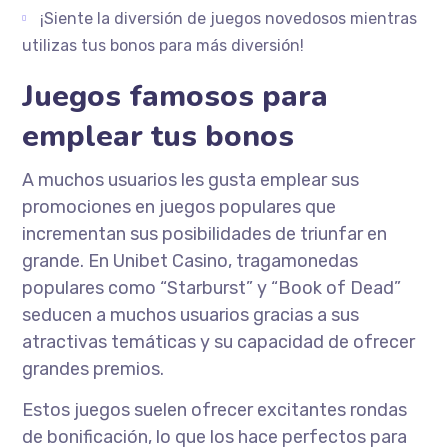
¡Siente la diversión de juegos novedosos mientras
utilizas tus bonos para más diversión!
Juegos famosos para
emplear tus bonos
A muchos usuarios les gusta emplear sus
promociones en juegos populares que
incrementan sus posibilidades de triunfar en
grande. En Unibet Casino, tragamonedas
populares como “Starburst” y “Book of Dead”
seducen a muchos usuarios gracias a sus
atractivas temáticas y su capacidad de ofrecer
grandes premios.
Estos juegos suelen ofrecer excitantes rondas
de bonificación, lo que los hace perfectos para