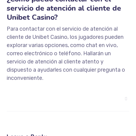
servicio de atención al cliente de
Unibet Casino?
Para contactar con el servicio de atención al
cliente de Unibet Casino, los jugadores pueden
explorar varias opciones, como chat en vivo,
correo electrónico o teléfono. Hallarán un
servicio de atención al cliente atento y
dispuesto a ayudarles con cualquier pregunta o
inconveniente.