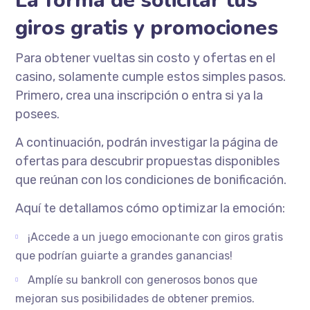
La forma de solicitar tus
giros gratis y promociones
Para obtener vueltas sin costo y ofertas en el
casino, solamente cumple estos simples pasos.
Primero, crea una inscripción o entra si ya la
posees.
A continuación, podrán investigar la página de
ofertas para descubrir propuestas disponibles
que reúnan con los condiciones de bonificación.
Aquí te detallamos cómo optimizar la emoción:
¡Accede a un juego emocionante con giros gratis
que podrían guiarte a grandes ganancias!
Amplíe su bankroll con generosos bonos que
mejoran sus posibilidades de obtener premios.