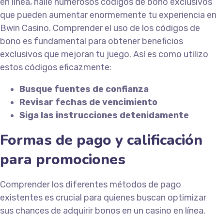
en línea, hallé numerosos códigos de bono exclusivos
que pueden aumentar enormemente tu experiencia en
Bwin Casino. Comprender el uso de los códigos de
bono es fundamental para obtener beneficios
exclusivos que mejoran tu juego. Así es como utilizo
estos códigos eficazmente:
Busque fuentes de confianza
Revisar fechas de vencimiento
Siga las instrucciones detenidamente
Formas de pago y calificación
para promociones
Comprender los diferentes métodos de pago
existentes es crucial para quienes buscan optimizar
sus chances de adquirir bonos en un casino en línea.