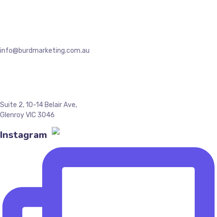
(+61) 434 191 679, (+613) 9044 7260
info@burdmarketing.com.au
Suite 2, 10-14 Belair Ave,
Glenroy VIC 3046
Instagram