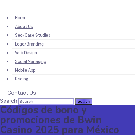
m izle
hacklink
Home
About Us
Seo/Case Studies
Logo/Branding
Web Design
Social Managing
Mobile App
Pricing
Contact Us
Search
Códigos de bono y
promociones de Bwin
Casino 2025 para México