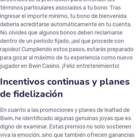
términos particulares asociados a tu bono. Tras
ingresar el importe mínimo, tu bono de bienvenida
debería acreditarse automáticamente en tu cuenta.
No olvides que algunos bonos deben reclamarse
dentro de un período fijado, ¡así que procede con
rapidez! Cumpliendo estos pasos, estarás preparado
para gozar al máximo de tu experiencia como nuevo
jugador en Bwin Casino. ¡Feliz entretenimiento!
Incentivos continuas y planes
de fidelización
En cuanto a las promociones y planes de lealtad de
Bwin, he identificado algunas genuinas joyas que es
digno de examinar. Estas premios no solo sostienen
viva la emoción, sino que también ofrecen ganancias