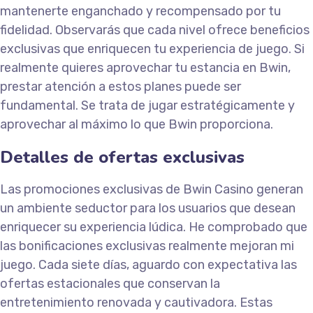
mantenerte enganchado y recompensado por tu
fidelidad. Observarás que cada nivel ofrece beneficios
exclusivas que enriquecen tu experiencia de juego. Si
realmente quieres aprovechar tu estancia en Bwin,
prestar atención a estos planes puede ser
fundamental. Se trata de jugar estratégicamente y
aprovechar al máximo lo que Bwin proporciona.
Detalles de ofertas exclusivas
Las promociones exclusivas de Bwin Casino generan
un ambiente seductor para los usuarios que desean
enriquecer su experiencia lúdica. He comprobado que
las bonificaciones exclusivas realmente mejoran mi
juego. Cada siete días, aguardo con expectativa las
ofertas estacionales que conservan la
entretenimiento renovada y cautivadora. Estas