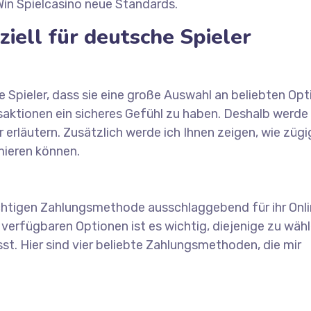
Win Spielcasino neue Standards.
iell für deutsche Spieler
Spieler, dass sie eine große Auswahl an beliebten Opt
saktionen ein sicheres Gefühl zu haben. Deshalb werde 
rläutern. Zusätzlich werde ich Ihnen zeigen, wie zügi
mieren können.
 richtigen Zahlungsmethode ausschlaggebend für ihr Onl
verfügbaren Optionen ist es wichtig, diejenige zu wähl
t. Hier sind vier beliebte Zahlungsmethoden, die mir