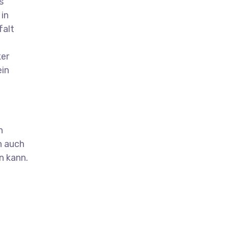
s
 in
falt
ker
ein
h
n auch
n kann.