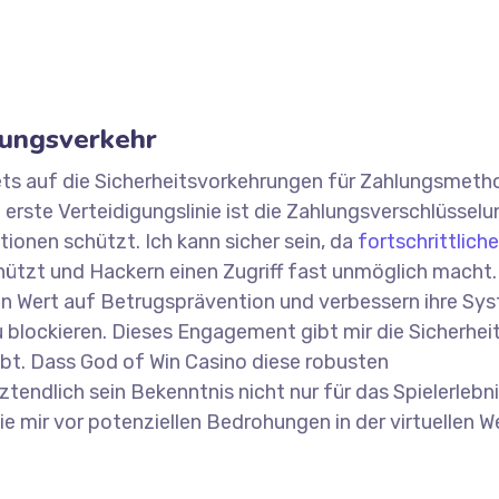
ungsverkehr
tets auf die Sicherheitsvorkehrungen für Zahlungsmeth
 erste Verteidigungslinie ist die Zahlungsverschlüsselu
ionen schützt. Ich kann sicher sein, da
fortschrittliche
ützt und Hackern einen Zugriff fast unmöglich macht.
en Wert auf Betrugsprävention und verbessern ihre Sy
u blockieren. Dieses Engagement gibt mir die Sicherheit
eibt. Dass God of Win Casino diese robusten
endlich sein Bekenntnis nicht nur für das Spielerlebni
e mir vor potenziellen Bedrohungen in der virtuellen We