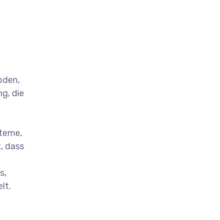
oden,
ng, die
steme,
, dass
s,
lt.