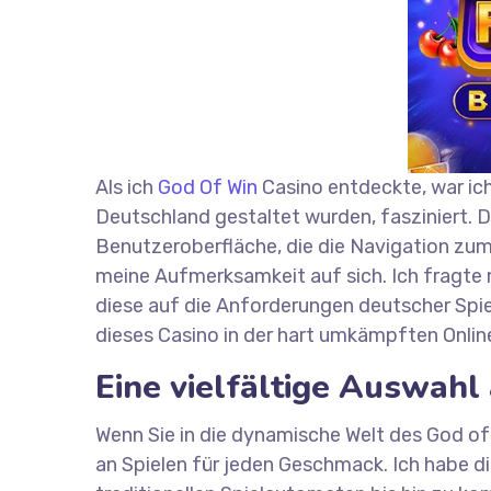
Als ich
God Of Win
Casino entdeckte, war ich 
Deutschland gestaltet wurden, fasziniert. 
Benutzeroberfläche, die die Navigation z
meine Aufmerksamkeit auf sich. Ich fragte
diese auf die Anforderungen deutscher Spi
dieses Casino in der hart umkämpften Onl
Eine vielfältige Auswahl
Wenn Sie in die dynamische Welt des God of 
an Spielen für jeden Geschmack. Ich habe di