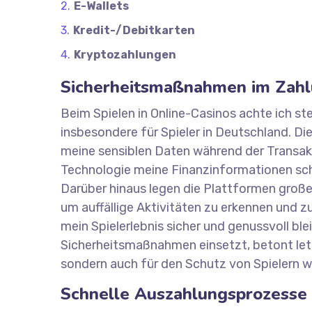
E-Wallets
Kredit-/Debitkarten
Kryptozahlungen
Sicherheitsmaßnahmen im Zahl
Beim Spielen in Online-Casinos achte ich s
insbesondere für Spieler in Deutschland. Die
meine sensiblen Daten während der Transakt
Technologie meine Finanzinformationen sch
Darüber hinaus legen die Plattformen groß
um auffällige Aktivitäten zu erkennen und z
mein Spielerlebnis sicher und genussvoll bl
Sicherheitsmaßnahmen einsetzt, betont letzt
sondern auch für den Schutz von Spielern wi
Schnelle Auszahlungsprozesse