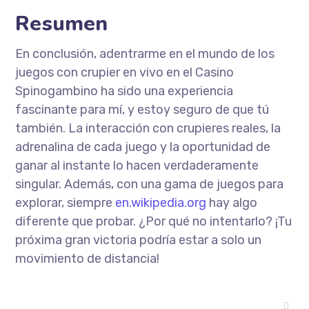
Resumen
En conclusión, adentrarme en el mundo de los
juegos con crupier en vivo en el Casino
Spinogambino ha sido una experiencia
fascinante para mí, y estoy seguro de que tú
también. La interacción con crupieres reales, la
adrenalina de cada juego y la oportunidad de
ganar al instante lo hacen verdaderamente
singular. Además, con una gama de juegos para
explorar, siempre
en.wikipedia.org
hay algo
diferente que probar. ¿Por qué no intentarlo? ¡Tu
próxima gran victoria podría estar a solo un
movimiento de distancia!