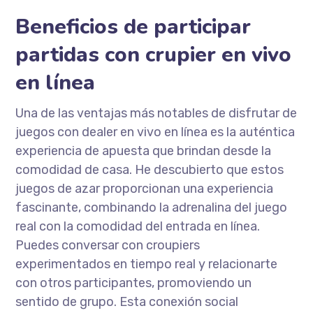
Beneficios de participar
partidas con crupier en vivo
en línea
Una de las ventajas más notables de disfrutar de
juegos con dealer en vivo en línea es la auténtica
experiencia de apuesta que brindan desde la
comodidad de casa. He descubierto que estos
juegos de azar proporcionan una experiencia
fascinante, combinando la adrenalina del juego
real con la comodidad del entrada en línea.
Puedes conversar con croupiers
experimentados en tiempo real y relacionarte
con otros participantes, promoviendo un
sentido de grupo. Esta conexión social