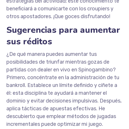
estrategias del actividad; este conocimiento te
beneficiará a comunicarte con los croupiers y
otros apostadores. ¡Que goces disfrutando!
Sugerencias para aumentar
sus réditos
¿De qué manera puedes aumentar tus
posibilidades de triunfar mientras gozas de
partidas con dealer en vivo en Spinogambino?
Primero, concéntrate en la administración de tu
bankroll. Establece un límite definido y cíñete a
él: esta disciplina te ayudará a mantener el
dominio y evitar decisiones impulsivas. Después,
aplica tácticas de apuestas efectivas. He
descubierto que emplear métodos de jugadas
incrementales puede optimizar mi juego.