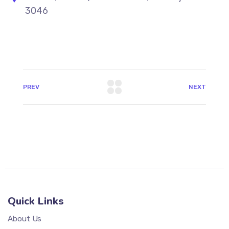
3046
PREV
NEXT
Quick Links
About Us