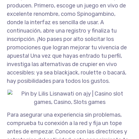
producen. Primero, escoge un juego en vivo de
excelente renombre, como Spinogambino,
donde la interfaz es sencilla de usar. A
continuación, abre una registro y finaliza tu
inscripción. ¡No pases por alto solicitar los
promociones que logran mejorar tu vivencia de
apuesta! Una vez que hayas entrado tu perfil,
investiga las alternativas de crupier en vivo
accesibles: ya sea blackjack, roulette o bacará,
hay posibilidades para todos los gustos.
Para asegurar una experiencia sin problemas,
comprueba tu conexión a la red y fija un tope
antes de empezar. Conoce con las directrices y