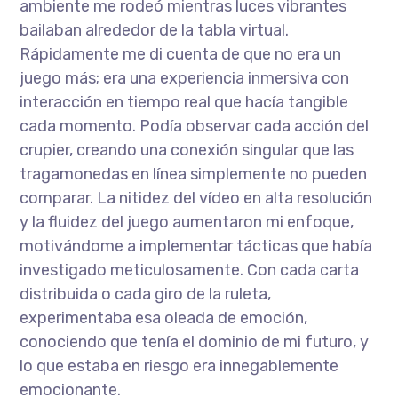
ambiente me rodeó mientras luces vibrantes
bailaban alrededor de la tabla virtual.
Rápidamente me di cuenta de que no era un
juego más; era una experiencia inmersiva con
interacción en tiempo real que hacía tangible
cada momento. Podía observar cada acción del
crupier, creando una conexión singular que las
tragamonedas en línea simplemente no pueden
comparar. La nitidez del vídeo en alta resolución
y la fluidez del juego aumentaron mi enfoque,
motivándome a implementar tácticas que había
investigado meticulosamente. Con cada carta
distribuida o cada giro de la ruleta,
experimentaba esa oleada de emoción,
conociendo que tenía el dominio de mi futuro, y
lo que estaba en riesgo era innegablemente
emocionante.