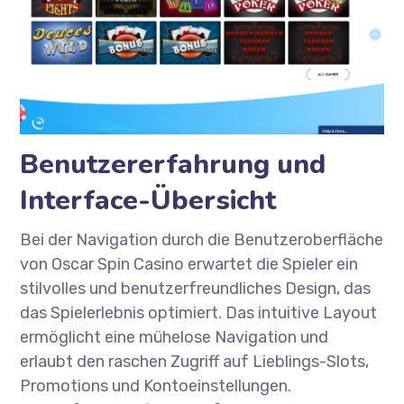
Benutzererfahrung und
Interface-Übersicht
Bei der Navigation durch die Benutzeroberfläche
von Oscar Spin Casino erwartet die Spieler ein
stilvolles und benutzerfreundliches Design, das
das Spielerlebnis optimiert. Das intuitive Layout
ermöglicht eine mühelose Navigation und
erlaubt den raschen Zugriff auf Lieblings-Slots,
Promotions und Kontoeinstellungen.