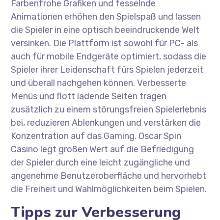
Farbenfrohe Grafiken und fesselnde
Animationen erhöhen den Spielspaß und lassen
die Spieler in eine optisch beeindruckende Welt
versinken. Die Plattform ist sowohl für PC- als
auch für mobile Endgeräte optimiert, sodass die
Spieler ihrer Leidenschaft fürs Spielen jederzeit
und überall nachgehen können. Verbesserte
Menüs und flott ladende Seiten tragen
zusätzlich zu einem störungsfreien Spielerlebnis
bei, reduzieren Ablenkungen und verstärken die
Konzentration auf das Gaming. Oscar Spin
Casino legt großen Wert auf die Befriedigung
der Spieler durch eine leicht zugängliche und
angenehme Benutzeroberfläche und hervorhebt
die Freiheit und Wahlmöglichkeiten beim Spielen.
Tipps zur Verbesserung