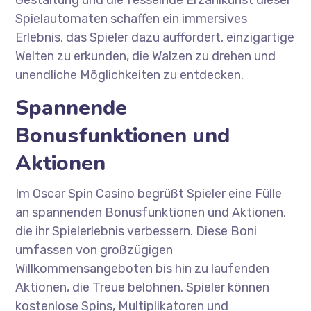
Spielautomaten schaffen ein immersives
Erlebnis, das Spieler dazu auffordert, einzigartige
Welten zu erkunden, die Walzen zu drehen und
unendliche Möglichkeiten zu entdecken.
Spannende
Bonusfunktionen und
Aktionen
Im Oscar Spin Casino begrüßt Spieler eine Fülle
an spannenden Bonusfunktionen und Aktionen,
die ihr Spielerlebnis verbessern. Diese Boni
umfassen von großzügigen
Willkommensangeboten bis hin zu laufenden
Aktionen, die Treue belohnen. Spieler können
kostenlose Spins, Multiplikatoren und