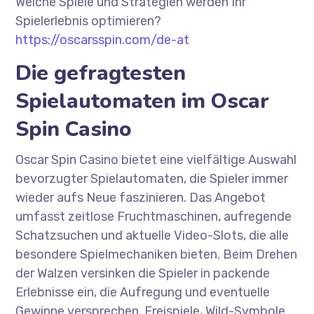
Welche Spiele und Strategien werden Ihr
Spielerlebnis optimieren?
https://oscarsspin.com/de-at
Die gefragtesten
Spielautomaten im Oscar
Spin Casino
Oscar Spin Casino bietet eine vielfältige Auswahl
bevorzugter Spielautomaten, die Spieler immer
wieder aufs Neue faszinieren. Das Angebot
umfasst zeitlose Fruchtmaschinen, aufregende
Schatzsuchen und aktuelle Video-Slots, die alle
besondere Spielmechaniken bieten. Beim Drehen
der Walzen versinken die Spieler in packende
Erlebnisse ein, die Aufregung und eventuelle
Gewinne versprechen. Freispiele, Wild-Symbole