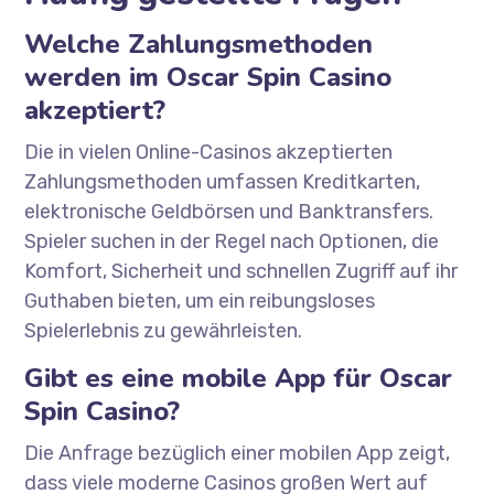
Welche Zahlungsmethoden
werden im Oscar Spin Casino
akzeptiert?
Die in vielen Online-Casinos akzeptierten
Zahlungsmethoden umfassen Kreditkarten,
elektronische Geldbörsen und Banktransfers.
Spieler suchen in der Regel nach Optionen, die
Komfort, Sicherheit und schnellen Zugriff auf ihr
Guthaben bieten, um ein reibungsloses
Spielerlebnis zu gewährleisten.
Gibt es eine mobile App für Oscar
Spin Casino?
Die Anfrage bezüglich einer mobilen App zeigt,
dass viele moderne Casinos großen Wert auf