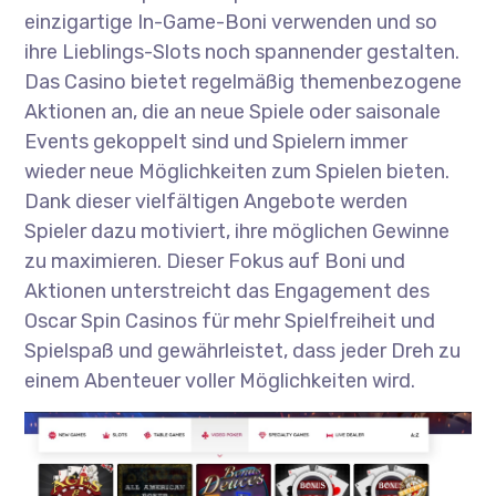
einzigartige In-Game-Boni verwenden und so
ihre Lieblings-Slots noch spannender gestalten.
Das Casino bietet regelmäßig themenbezogene
Aktionen an, die an neue Spiele oder saisonale
Events gekoppelt sind und Spielern immer
wieder neue Möglichkeiten zum Spielen bieten.
Dank dieser vielfältigen Angebote werden
Spieler dazu motiviert, ihre möglichen Gewinne
zu maximieren. Dieser Fokus auf Boni und
Aktionen unterstreicht das Engagement des
Oscar Spin Casinos für mehr Spielfreiheit und
Spielspaß und gewährleistet, dass jeder Dreh zu
einem Abenteuer voller Möglichkeiten wird.