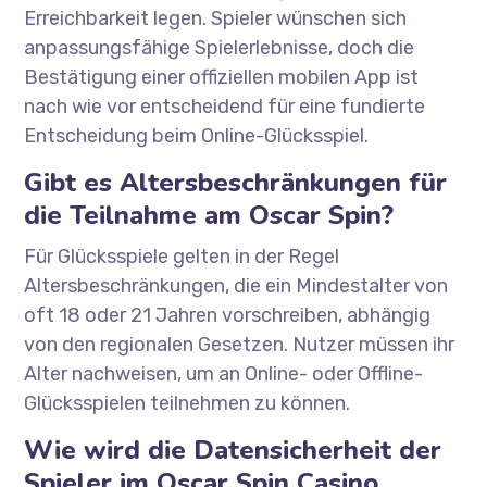
Erreichbarkeit legen. Spieler wünschen sich
anpassungsfähige Spielerlebnisse, doch die
Bestätigung einer offiziellen mobilen App ist
nach wie vor entscheidend für eine fundierte
Entscheidung beim Online-Glücksspiel.
Gibt es Altersbeschränkungen für
die Teilnahme am Oscar Spin?
Für Glücksspiele gelten in der Regel
Altersbeschränkungen, die ein Mindestalter von
oft 18 oder 21 Jahren vorschreiben, abhängig
von den regionalen Gesetzen. Nutzer müssen ihr
Alter nachweisen, um an Online- oder Offline-
Glücksspielen teilnehmen zu können.
Wie wird die Datensicherheit der
Spieler im Oscar Spin Casino