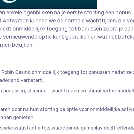
nnen enkele ogenblikken na je eerste storting een bonus
t Activation kunnen we de normale wachttijden, die ve
 biedt onmiddellijke toegang tot bonussen zodra je aan
 vernieuwende optie kunt gebruiken en wat het betek
amen bekijken.
d Robin Casino onmiddellijk toegang tot bonussen nadat ze 
ederland verbetert.
 bonussen, elimineert wachttijden en stimuleert onmiddell
en door na hun storting de optie voor onmiddellijke active
kunnen genieten.
pelerssatisfactie toe, waardoor de gameplay doeltreffende