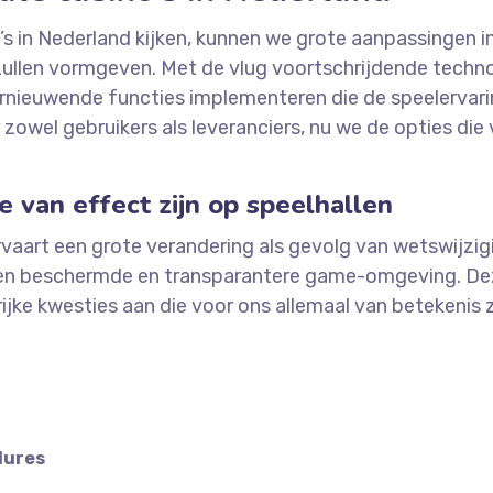
’s in Nederland kijken, kunnen we grote aanpassingen i
zullen vormgeven. Met de vlug voortschrijdende techn
vernieuwende functies implementeren die de speelervar
zowel gebruikers als leveranciers, nu we de opties die
 van effect zijn op speelhallen
rvaart een grote verandering als gevolg van wetswijzi
 een beschermde en transparantere game-omgeving. D
jke kwesties aan die voor ons allemaal van betekenis zi
dures