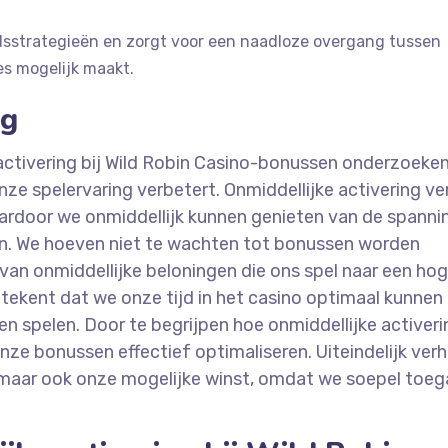
dsstrategieën en zorgt voor een naadloze overgang tussen
es mogelijk maakt.
ng
ctivering bij Wild Robin Casino-bonussen onderzoeken,
nze spelervaring verbetert. Onmiddellijke activering v
rdoor we onmiddellijk kunnen genieten van de spanni
n. We hoeven niet te wachten tot bonussen worden
van onmiddellijke beloningen die ons spel naar een hog
etekent dat we onze tijd in het casino optimaal kunnen
n spelen. Door te begrijpen hoe onmiddellijke activeri
ze bonussen effectief optimaliseren. Uiteindelijk ver
, maar ook onze mogelijke winst, omdat we soepel toe