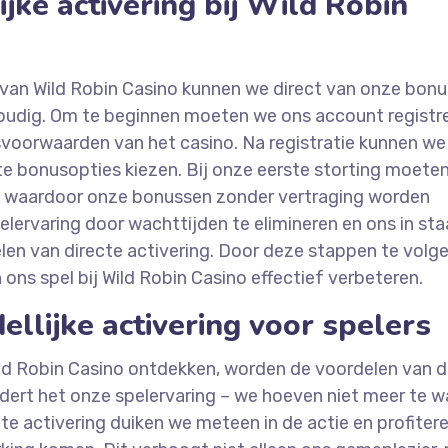
jke activering bij Wild Robin
e van Wild Robin Casino kunnen we direct van onze bon
nvoudig. Om te beginnen moeten we ons account registr
voorwaarden van het casino. Na registratie kunnen we
 bonusopties kiezen. Bij onze eerste storting moete
en, waardoor onze bonussen zonder vertraging worden
lervaring door wachttijden te elimineren en ons in sta
elen van directe activering. Door deze stappen te volge
ns spel bij Wild Robin Casino effectief verbeteren.
llijke activering voor spelers
ild Robin Casino ontdekken, worden de voordelen van d
andert het onze spelervaring – we hoeven niet meer te 
cte activering duiken we meteen in de actie en profiter