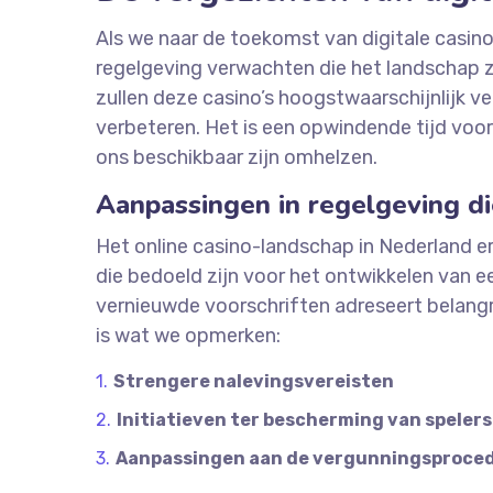
Als we naar de toekomst van digitale casino
regelgeving verwachten die het landschap 
zullen deze casino’s hoogstwaarschijnlijk 
verbeteren. Het is een opwindende tijd voor 
ons beschikbaar zijn omhelzen.
Aanpassingen in regelgeving die
Het online casino-landschap in Nederland e
die bedoeld zijn voor het ontwikkelen van
vernieuwde voorschriften adreseert belangri
is wat we opmerken:
Strengere nalevingsvereisten
Initiatieven ter bescherming van spelers
Aanpassingen aan de vergunningsproce