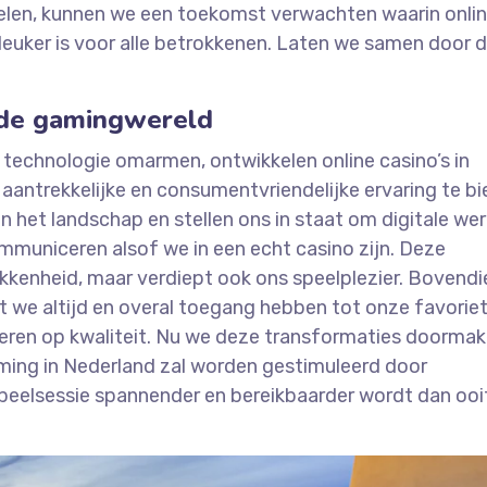
elen, kunnen we een toekomst verwachten waarin onli
leuker is voor alle betrokkenen. Laten we samen door d
 de gamingwereld
technologie omarmen, ontwikkelen online casino’s in
antrekkelijke en consumentvriendelijke ervaring te bi
en het landschap en stellen ons in staat om digitale we
municeren alsof we in een echt casino zijn. Deze
okkenheid, maar verdiept ook ons speelplezier. Bovendi
we altijd en overal toegang hebben tot onze favorie
veren op kwaliteit. Nu we deze transformaties doormake
aming in Nederland zal worden gestimuleerd door
peelsessie spannender en bereikbaarder wordt dan ooi