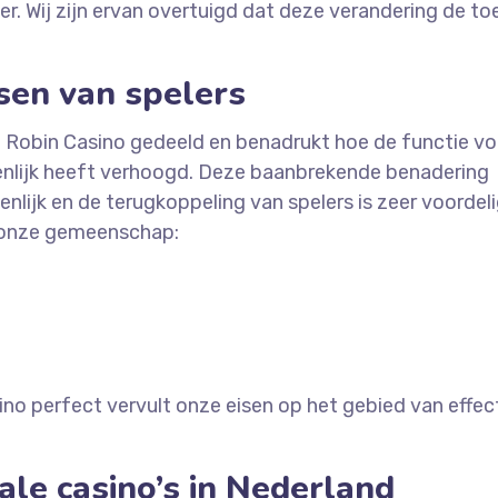
ier. Wij zijn ervan overtuigd dat deze verandering de t
sen van spelers
 Robin Casino gedeeld en benadrukt hoe de functie vo
ienlijk heeft verhoogd. Deze baanbrekende benadering
nlijk en de terugkoppeling van spelers is zeer voordeli
t onze gemeenschap:
no perfect vervult onze eisen op het gebied van effect
ale casino’s in Nederland