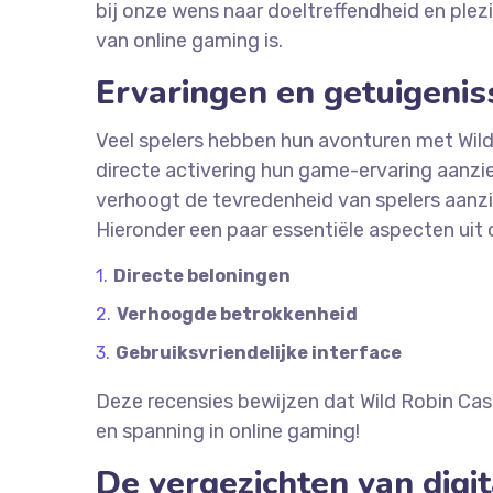
bij onze wens naar doeltreffendheid en plez
van online gaming is.
Ervaringen en getuigenis
Veel spelers hebben hun avonturen met Wild
directe activering hun game-ervaring aanz
verhoogt de tevredenheid van spelers aanzie
Hieronder een paar essentiële aspecten ui
Directe beloningen
Verhoogde betrokkenheid
Gebruiksvriendelijke interface
Deze recensies bewijzen dat Wild Robin Casi
en spanning in online gaming!
De vergezichten van digit