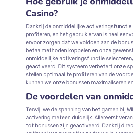
Hoe gebruik je onmiddelli
Casino?
Dankzij de onmiddellijke activeringsfuncti
profiteren, en het gebruik ervan is heel ee
ervoor zorgen dat we voldoen aan de bonus
betaalmethoden koppelen en onze gewenste
onmiddellijke activeringsfunctie selecter
geactiveerd. Dit systeem verbetert onze spe
stellen optimaal te profiteren van de voord
kunnen we onze bonussen maximaliseren en o
De voordelen van onmidde
Terwijl we de spanning van het gamen bij W
activering meteen duidelijk. Allereerst ver
tot bonussen zijn geactiveerd. Dankzij dire