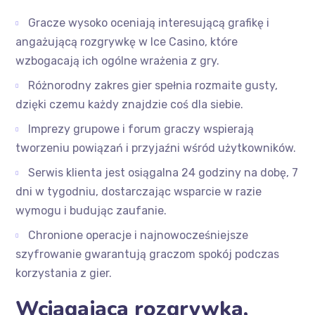
Gracze wysoko oceniają interesującą grafikę i
angażującą rozgrywkę w Ice Casino, które
wzbogacają ich ogólne wrażenia z gry.
Różnorodny zakres gier spełnia rozmaite gusty,
dzięki czemu każdy znajdzie coś dla siebie.
Imprezy grupowe i forum graczy wspierają
tworzeniu powiązań i przyjaźni wśród użytkowników.
Serwis klienta jest osiągalna 24 godziny na dobę, 7
dni w tygodniu, dostarczając wsparcie w razie
wymogu i budując zaufanie.
Chronione operacje i najnowocześniejsze
szyfrowanie gwarantują graczom spokój podczas
korzystania z gier.
Wciągająca rozgrywka,