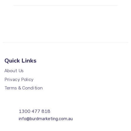
Quick Links
About Us
Privacy Policy
Terms & Condition
1300 477 818
info@burdmarketing.com.au