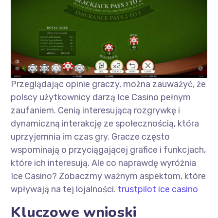
Przeglądając opinie graczy, można zauważyć, że
polscy użytkownicy darzą Ice Casino pełnym
zaufaniem. Cenią interesującą rozgrywkę i
dynamiczną interakcję ze społecznością, która
uprzyjemnia im czas gry. Gracze często
wspominają o przyciągającej grafice i funkcjach,
które ich interesują. Ale co naprawdę wyróżnia
Ice Casino? Zobaczmy ważnym aspektom, które
wpływają na tej lojalności.
trustpilot ice casino
Kluczowe wnioski