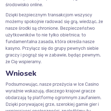
środowisko online.
Dzięki bezpiecznym transakcjom wszyscy
możemy spokojnie radować się grą, wiedząc, że
nasze środki są chronione. Bezpieczeństwo
użytkowników to nie tylko obietnica; to
fundamentalna zasada, która określa nasze
kasyno. Przyłącz się do grupy pewnych siebie
graczy i pogrąż się w zabawie, będąc pewnym,
że Cię wspieramy.
Wniosek
Podsumowując, nasze przeżycia w Ice Casino
wyraźnie wskazują, dlaczego krajowi gracze
obdarzają tę platformę ogromnym zaufaniem.
Dzięki porywającej grze, szerokiej gamie gier i